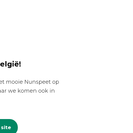
elgië!
 het mooie Nunspeet op
maar we komen ook in
site