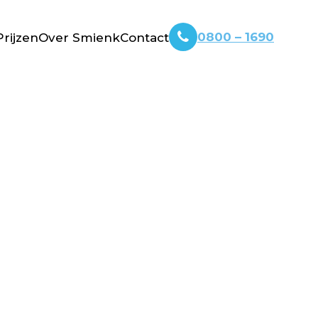
0800 – 1690
Prijzen
Over Smienk
Contact