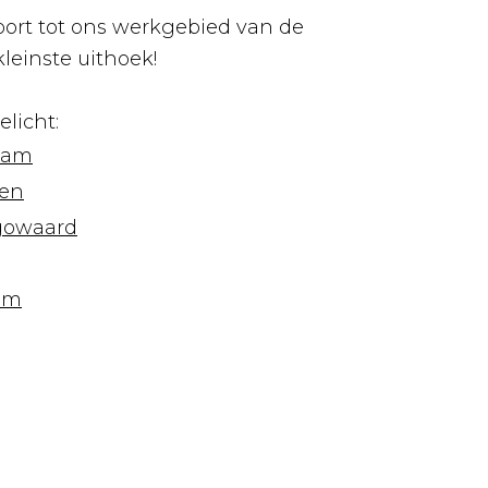
ort tot ons werkgebied van de
kleinste uithoek!
elicht:
rdam
gen
ugowaard
dam