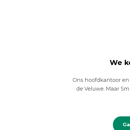
We ko
Ons hoofdkantoor en m
de Veluwe. Maar Smi
Ga