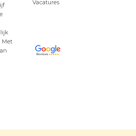
Vacatures
jf
e
ijk
. Met
van